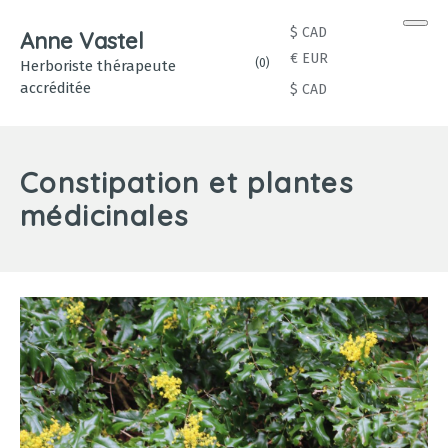
Men
$ CAD
Anne Vastel
€ EUR
(
0
)
Herboriste thérapeute
accréditée
$ CAD
Constipation et plantes
médicinales