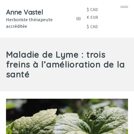
Men
$ CAD
Anne Vastel
€ EUR
(
0
)
Herboriste thérapeute
accréditée
$ CAD
Maladie de Lyme : trois
freins à l’amélioration de la
santé